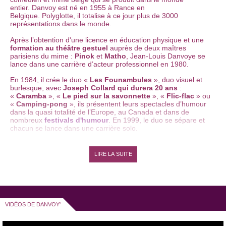
entier.
Danvoy est
né en 1955 à Rance en
Belgique.
Polyglotte, il totalise à ce jour plus de 3000
représentations dans le monde.
Après l’obtention d'une licence en éducation physique et une
formation au théâtre gestuel
auprès de deux maîtres
parisiens du mime :
Pinok
et
Matho
, Jean-Louis Danvoye se
lance dans une carrière d’acteur professionnel en 1980.
En 1984, il crée le duo «
Les Founambules
», duo visuel et
burlesque, avec
Joseph Collard qui durera 20 ans
:
«
Caramba
», «
Le pied sur la savonnette
», «
Flic-flac
» ou
«
Camping-pong
», ils
présentent leurs
spectacles d’humour
dans la quasi totalité de l’Europe, au Canada et dans de
nombreux
festivals d'humour
.
En 1999, le duo se sépare et
chacun se lance dans une carrière solo.
En parallèle de ses activités de mime, Jean-Louis Danyove
entame une formation de préparateur physique de comédiens.
LIRE LA SUITE
Depuis 1995, il donne un cours de formation corporelle au
C
onservatoire Royal de Bruxelles
et dispense également
des stages à travers le monde.
Danvoy' a créé deux spectacles de
one man show
visuel en
solo : en 1999, «
To see or not to see
» et «
Foto
» quelques
VIDÉOS DE DANVOY'
années plus tard. Avec son premier spectacle, qu’il interprète
encore aujourd’hui, il remporte le Devos d’or de 2000 lors du
Festival d'humour
les Devos de l'Humour
. Dans ce spectacle,