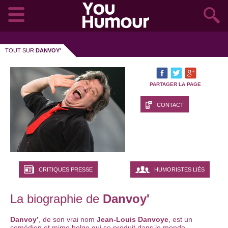
TOUT SUR
DANVOY'
PARTAGER LA PAGE
CONTACT
CRITIQUES PRESSE
HUMORISTES LIÉS
La biographie de
Danvoy'
Danvoy’
, de son vrai nom
Jean-Louis Danvoye
, est un
comédien et mime belge qui se produit dans le monde