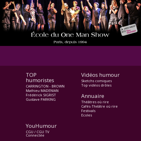
TOP
Vidéos humour
humoristes
Sketchs comiques
Top vidéos drôles
CARRINGTON - BROWN
Mathieu MADENIAN
Annuaire
Frédérick SIGRIST
Gustave PARKING
Théâtres où rire
Cafés-Théâtre où rire
Festivals
Ecoles
YouHumour
CGU
/
CGU TV
Connectée