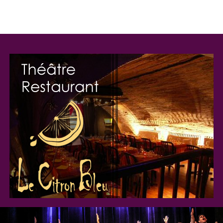
Les inscriptions se font toute l’année pour la saison suivante
en nous adressant votre
curriculum vitae détaillé
(date de
naissance, formations et expériences artistiques),
une photo
d’identité
et une photo en pied récentes,
une lettre de
recommandation d’un professeur de théâtre ou metteur
en scène
, ainsi qu’une
lettre d’accompagnement
exposant
vos motivations à suivre nos cours. Il n’y a pas de concours
d’entrée, la sélection se fait sur dossier.
Pour plus d'informations sur la formation et les modalités
d'inscription,
cliquez ici.
Pour plus d'informations sur l'actualité de l'école,
cliquez ici.
Pour contacter l'école,
cliquez ici.