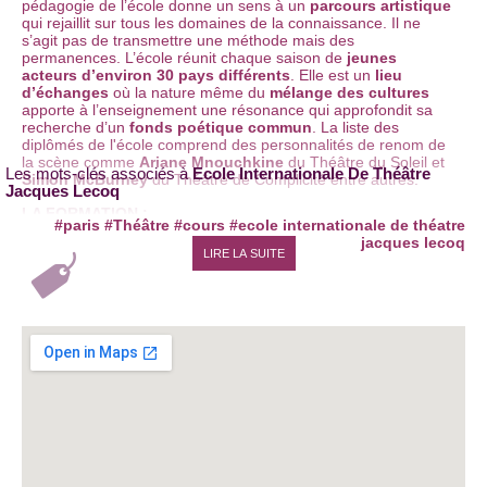
pédagogie de l’école donne un sens à un
parcours artistique
qui rejaillit sur tous les domaines de la connaissance. Il ne
s’agit pas de transmettre une méthode mais des
permanences. L’école réunit chaque saison de
jeunes
acteurs d’environ 30 pays différents
. Elle est un
lieu
d’échanges
où la nature même du
mélange des cultures
apporte à l’enseignement une résonance qui approfondit sa
recherche d’un
fonds poétique commun
. La liste des
diplômés de l'école comprend des personnalités de renom de
la scène comme
Ariane Mnouchkine
du Théâtre du Soleil et
Les mots-clés associés à
Ecole Internationale De Théâtre
Simon McBurney
du Théâtre de Complicité entre autres.
Jacques Lecoq
LA FORMATION :
#paris
#Théâtre
#cours
#ecole internationale de théatre
jacques lecoq
L’école propose un enseignement de deux années
LIRE LA SUITE
développant
la connaissance du mouvement
ainsi que les
rapports entre la vie et l'art, au service d'un
théâtre de
création
. Cette formation s'adresse aux comédiens âgés d'au
moins 21 ans intéressés par
la création dramatique
et qui,
après leurs études théâtrales suivies d'une expérience
scénique de 2 ans minimum, désirent approfondir
leurs
qualités d'acteur, de metteur en scène et d'auteur.
Le parcours à l’école débute par un trimestre d’essai à l’issue
duquel les professeurs et l’élève décident si celui-ci peut
continuer ou non. La première année forme un tout. Elle
provoque
la curiosité pour les phénomènes de la vie
et
assure
les bases du jeu de l’acteur
. L’équipe pédagogique