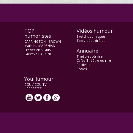
TOP
Vidéos humour
humoristes
Sketchs comiques
Top vidéos drôles
CARRINGTON - BROWN
Mathieu MADENIAN
Annuaire
Frédérick SIGRIST
Gustave PARKING
Théâtres où rire
Cafés-Théâtre où rire
Festivals
Ecoles
YouHumour
CGU
/
CGU TV
Connectée