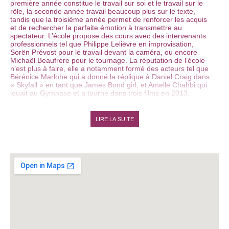
première année constitue le travail sur soi et le travail sur le
rôle, la seconde année travail beaucoup plus sur le texte,
tandis que la troisième année permet de renforcer les acquis
et de rechercher la parfaite émotion à transmettre au
spectateur. L’école propose des cours avec des intervenants
professionnels tel que Philippe Lelièvre en improvisation,
Sorën Prévost pour le travail devant la caméra, ou encore
Michaël Beaufrère pour le tournage. La réputation de l’école
n’est plus à faire, elle a notamment formé des acteurs tel que
Bérénice Marlohe qui a donné la réplique à Daniel Craig dans
« Skyfall » en tant que James Bond girl, et Amelle Chahbi qui
jouait au Gymnase et a tourné dans trois films en 2013.
LIRE LA SUITE