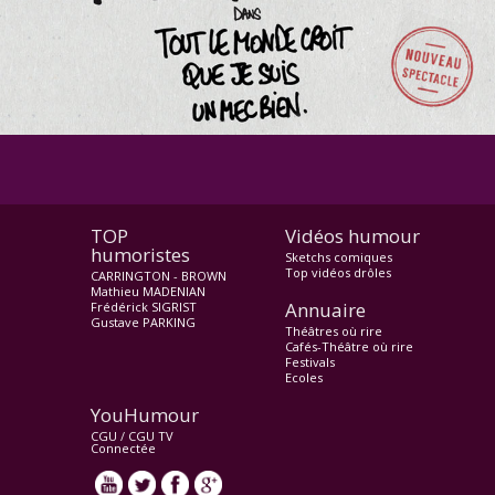
TOP
Vidéos humour
humoristes
Sketchs comiques
Top vidéos drôles
CARRINGTON - BROWN
Mathieu MADENIAN
Annuaire
Frédérick SIGRIST
Gustave PARKING
Théâtres où rire
Cafés-Théâtre où rire
Festivals
Ecoles
YouHumour
CGU
/
CGU TV
Connectée