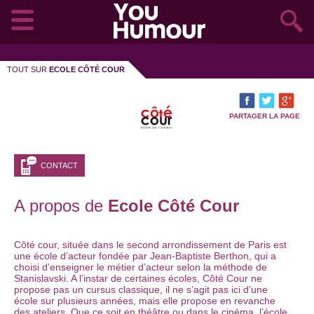
TOUT SUR
ECOLE CÔTÉ COUR
PARTAGER LA PAGE
CONTACT
A propos de
Ecole Côté Cour
Côté cour, située dans le second arrondissement de Paris est
une école d’acteur fondée par Jean-Baptiste Berthon, qui a
choisi d’enseigner le métier d’acteur selon la méthode de
Stanislavski. A l’instar de certaines écoles, Côté Cour ne
propose pas un cursus classique, il ne s’agit pas ici d’une
école sur plusieurs années, mais elle propose en revanche
des ateliers. Que ce soit en théâtre ou dans le cinéma, l’école