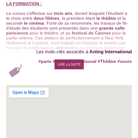
LA FORMATION :
Le cursus s’effectue sur
trois ans
, durant lesquels l’étudiant a
le choix entre
deux filières
, la première étant
le théâtre
et la
seconde
le cinéma
. Forte de sa renommée, les travaux de fin
d’étude des étudiants sont présentés dans une
grande salle
parisienne
pour le théâtre, et au
festival de Cannes
pour la
partie cinéma. Ces ateliers de perfectionnement à New York,
Hollywood et Londres, sont traduits en français et animés par
l'équipe de
professeurs américains
qui donnent également
Les mots-clés associés à
Acting International
des cours au sein d'Acting International à Paris :
Carol Fox
Prescott dont la méthode est décrite dans le livre
« Master
#paris
#acting international
#Théâtre
#cours
Teachers of America »
ainsi que dans les publications
LIRE LA SUITE
d'Acting International. Sont également organisés des week-
end acting, ouvert à tous. Fière de son palmarès, Acting
International a formé de nombreux acteurs, réalisateurs ou
bien scénaristes tel que
Ingrid Chauvin
ou encore
Hossein
Amini
. L’enseignement est fondé sur une convergence entre
des techniques américaines, européennes et russes
et
puise chez Stella Adler, Bertolt Brecht, Michael Chekhov,
Charles Dullin, Jerzy Grotowski, Louis Jouvet, Sanford
Meisner, Vsevolod Meyerhold, Constantin Stanislavski, Lee
Strasberg ou encore Evgueny Vakhtangov.
INSCRIPTION & ADMISSION :
Les inscriptions sont ouvertes à tous (débutant ou confirmé) à
partir de 18 ans.