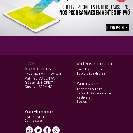
TOP
Vidéos humour
humoristes
Sketchs comiques
Top vidéos drôles
CARRINGTON - BROWN
Mathieu MADENIAN
Annuaire
Frédérick SIGRIST
Gustave PARKING
Théâtres où rire
Cafés-Théâtre où rire
Festivals
Ecoles
YouHumour
CGU
/
CGU TV
Connectée