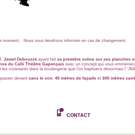
 le moment... Nous vous tiendrons informés en cas de changement.
B,
Jamel Debouzze
ayant fait
sa première scène sur ses planches e
ence du Café Théâtre Gapençais
avec un concept qui vous emmènera 
 et les croissants dans la boulangerie que l’on baptisera désormais l’
s passer devant
sans le voir
,
40 mètres de façade
et
300 mètres carr
CONTACT