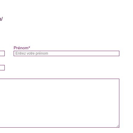
n/
Prénom*