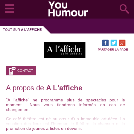
TOUT SUR
A L'AFFICHE
PARTAGER LA PAGE
CONTACT
A propos de
A L'affiche
"A l’affiche" ne programme plus de spectacles pour le
moment... Nous vous tiendrons informés en cas de
changement.
Ce café théâtre est né au cœur d'un immeuble art-déco. La
vocation des lieux est l’humour, le théâtre, la chanson et la
promotion de jeunes artistes en devenir.